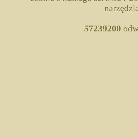
narzędzia
57239200
odwi