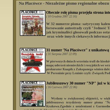
Na Placówce - Niezależne pismo regionalne obozu
Obecnie rolę pisma przejęła strona i
( 10 Grudnia 2007 22:16)
W 32 numerze pisma: satyryczny kalend
forsowanie autostrady czyli "Jedność T
jak kryminaliści głosowali podczas ost
oraz wiele innych ciekawych informacji
31 numer 'Na Placówce" z unikatową
( 31 Sierpnia 2007 22:09)
W pierwszych dniach września trafi do kiosk
mapę uderzeń niemieckich i rosyjskich we wrz
prokurator Knapik z Zakopanego winien dalej
W Poroninie przy Leninie czyli: Związek Podh
Jubileuszowy 30 numer "NP" już w ki
( 16 Czerwca 2007 22:06)
Wydany w zwiększonej objętości, w więk
jubileuszowy trzydziesty numer pisma "N
Krakowa.Zgodnie z ustaleniami z Garmodne