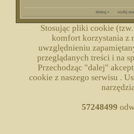
drukuj »
wyślij zn
Stosując pliki cookie (tzw
komfort korzystania z 
uwzględnieniu zapamiętany
przeglądanych treści i na 
Przechodząc "dalej" akcep
cookie z naszego serwisu . U
narzędzia
57248499
odwi