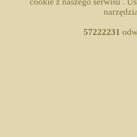
cookie z naszego serwisu . U
narzędzia
57222231
odwi