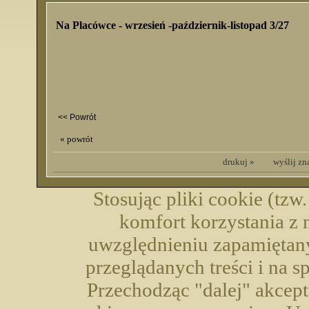
Na Placówce - wrzesień -październik-listopad 3/27
<< Powrót
« powrót
drukuj »
wyślij z
Stosując pliki cookie (tzw
komfort korzystania z 
uwzględnieniu zapamiętany
przeglądanych treści i na 
Przechodząc "dalej" akcep