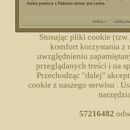
forma pomocy z Państwa strony jest cenna.
drukuj »
wyślij zn
Stosując pliki cookie (tzw
komfort korzystania z 
uwzględnieniu zapamiętany
przeglądanych treści i na 
Przechodząc "dalej" akcep
cookie z naszego serwisu . U
narzędzia
57216482
odwi