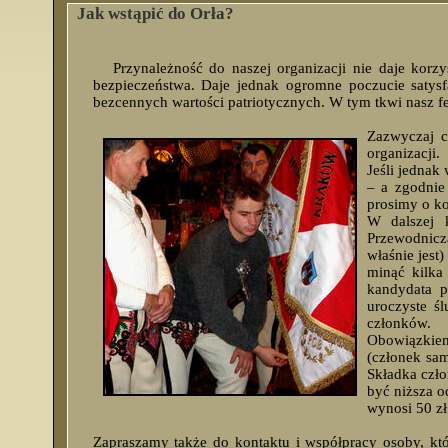
Jak wstąpić do Orła?
Przynależność do naszej organizacji nie daje korz
bezpieczeństwa. Daje jednak ogromne poczucie satys
bezcennych wartości patriotycznych. W tym tkwi nasz 
Zazwyczaj 
organizacji.
Jeśli jednak
– a zgodnie
prosimy o kon
W dalszej 
Przewodnicz
właśnie jest
minąć kilka
kandydata p
uroczyste ś
członków.
Obowiązkiem
(członek sam
Składka czło
być niższa o
wynosi 50 zł
Zapraszamy także do kontaktu i współpracy osoby, k