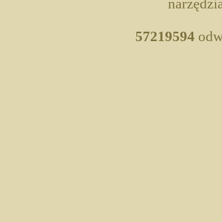
narzędzia
57219594
odwi