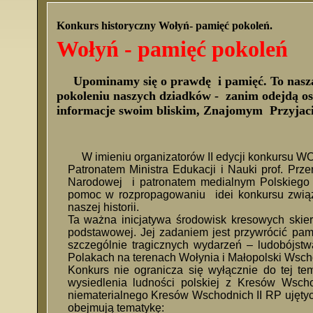
Konkurs historyczny Wołyń- pamięć pokoleń.
Wołyń - pamięć pokoleń
Upominamy się o prawdę i pamięć. To nasza
pokoleniu naszych dziadków - zanim odejdą ost
informacje swoim bliskim, Znajomym Przyjac
W imieniu organizatorów II edycji konkur
Patronatem Ministra Edukacji i Nauki prof. Pr
Narodowej i patronatem medialnym Polskieg
pomoc w rozpropagowaniu idei konkursu związ
naszej historii.
Ta ważna inicjatywa środowisk kresowych skiero
podstawowej. Jej zadaniem jest przywrócić pami
szczególnie tragicznych wydarzeń – ludobójs
Polakach na terenach Wołynia i Małopolski Wscho
Konkurs nie ogranicza się wyłącznie do tej te
wysiedlenia ludności polskiej z Kresów Wschod
niematerialnego Kresów Wschodnich II RP ujęty
obejmują tematykę: