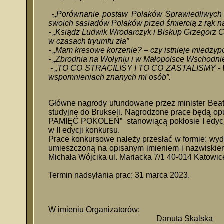
-„Porównanie postaw Polaków Sprawiedliwych
swoich sąsiadów Polaków przed śmiercią z rąk na
- „Ksiądz Ludwik Wrodarczyk i Biskup Grzegorz
w czasach tryumfu zła”
- „Mam kresowe korzenie? – czy istnieje między
- „Zbrodnia na Wołyniu i w Małopolsce Wschodni
- „TO CO STRACILIŚY I TO CO ZASTALISMY - Wys
wspomnieniach znanych mi osób”.
Główne nagrody ufundowane przez minister Bea
studyjne do Brukseli. Nagrodzone prace będą 
PAMIĘĆ POKOLEŃ” stanowiącą pokłosie I edycj
w II edycji konkursu.
Prace konkursowe należy przesłać w formie: wyd
umieszczoną na opisanym imieniem i nazwiskiem 
Michała Wójcika ul. Mariacka 7/1 40-014 Katowic
Termin nadsyłania prac: 31 marca 2023.
W imieniu Organizatorów:
Danuta Skalska