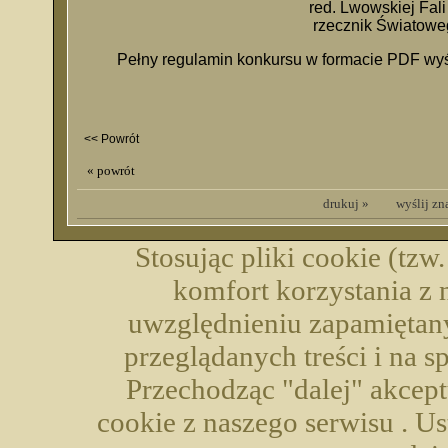
red. Lwowskiej Fali Polskieg
rzecznik Światowego Kongr
Pełny regulamin konkursu w formacie PDF wyś
<< Powrót
« powrót
drukuj »
wyślij z
Stosując pliki cookie (tzw
komfort korzystania z 
uwzględnieniu zapamiętany
przeglądanych treści i na 
Przechodząc "dalej" akcep
cookie z naszego serwisu . U