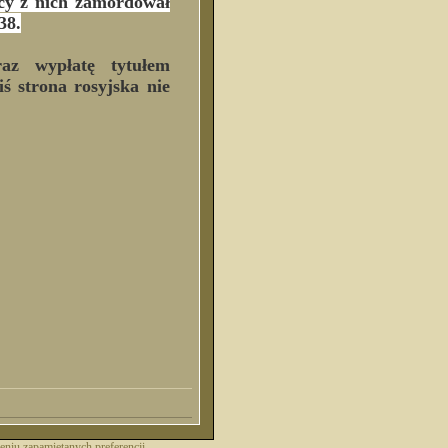
ęcy z nich zamordował
38.
raz wypłatę tytułem
ś strona rosyjska nie
ieniu zapamiętanych preferencji