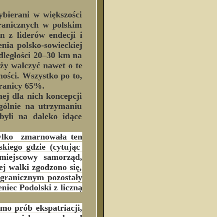
bierani w większości
ranicznych w polskim
n z liderów endecji i
nia polsko-sowieckiej
odległości 20–30 km na
ży walczyć nawet o te
dności. Wszystko po to,
granicy 65%.
j dla nich koncepcji
gólnie na utrzymaniu
byli na daleko idące
tylko zmarnowała ten
kiego gdzie (cytując
miejscowy samorząd,
j walki zgodzono się,
granicznym pozostały
niec Podolski z liczną
mo prób ekspatriacji,