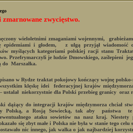
iego
li zmarnowane zwycięstwo.
ony wieloletnimi zmaganiami wojennymi, grabieżami 
ię epidemiami i głodem, z ulgą przyjął wiadomość o
ów myślących kategoriami polskiej racji stanu Traktat
wo. Przefrymarczyli
je ludzie Dmowskiego, zaślepieni je
ią do Marszałka.
pisano w Rydze traktat pokojowy kończący wojnę polsko
szystkim klęskę idei federacyjnej krajów międzymorza
– ustalał niekorzystnie dla Polski przebieg granicy oraz
 dążący do integracji krajów międzymorza chciał stw
y Polską, a Rosją Sowiecką, tak aby państwa te 
ewentualnego ataku sowietów na nasz kraj. Niestety 
okazało się zbyt małe i Polska nie była w stanie tego celu
zostawało nic innego, jak walka o jak najbardziej korzyst