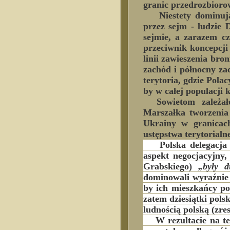
granic przedrozbioro
Niestety dominującą
przez sejm - ludzie
sejmie, a zarazem cz
przeciwnik koncepcji
linii zawieszenia bro
zachód i północny za
terytoria, gdzie Polac
by w całej populacji 
Sowietom zależało z
Marszałka tworzenia
Ukrainy w granicach
ustępstwa terytorialne
Polska delegacj
aspekt negocjacyjny
Grabskiego)
„były d
dominowali wyraźnie 
by ich mieszkańcy p
zatem dziesiątki pols
ludnością polską (zre
W rezultacie na t