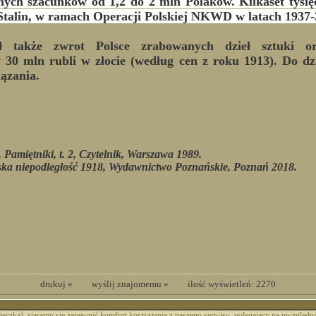
nych szacunków od 1,2 do 2 mln Polaków. Kilkaset tysi
ę Stalin, w ramach Operacji Polskiej NKWD w latach 1937-
ł także zwrot Polsce zrabowanych dzieł sztuki o
0 mln rubli w złocie (według cen z roku 1913). Do dzi
ązania.
Pamiętniki, t. 2, Czytelnik, Warszawa 1989.
a niepodległość 1918, Wydawnictwo Poznańskie, Poznań 2018.
drukuj »
wyślij znajomemu »
ilość wyświetleń: 2270
asteczka), staramy się zapewnić komfort korzystania z naszego serwisu, polegający na uwzględn