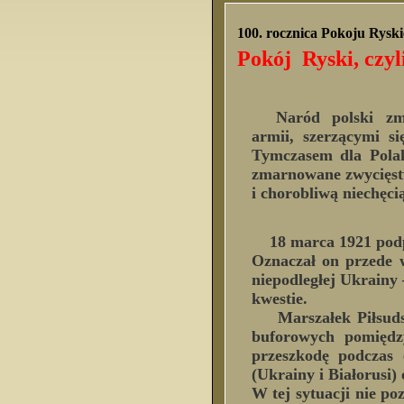
100. rocznica Pokoju Rysk
Pokój Ryski, czy
Naród polski zmęcz
armii
, szerzącymi s
Tymczasem dla Polak
zmarnowane zwycięst
i chorobliwą niechęc
18 marca 1921 pod
Oznaczał on przede w
niepodległej Ukrainy 
kwestie.
Marszałek Piłsudski
buforowych pomiędz
przeszkodę podczas 
(Ukrainy i Białorusi) 
W tej sytuacji nie po