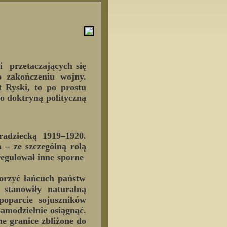
przetaczających się
 zakończeniu wojny.
 Ryski, to po prostu
go doktryną polityczną
-radziecką 1919–1920.
 – ze szczególną rolą
 regulował inne sporne
orzyć łańcuch państw
stanowiły naturalną
poparcie sojuszników
 samodzielnie osiągnąć.
ne granice zbliżone do