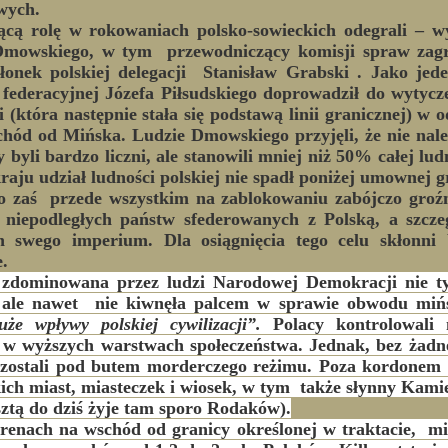
wych.
 rolę w rokowaniach polsko-sowieckich odegrali – wy
 Dmowskiego, w tym przewodniczący komisji spraw zag
łonek polskiej delegacji Stanisław Grabski . Jako jede
 federacyjnej Józefa Piłsudskiego doprowadził do wytycze
ni (która następnie stała się podstawą linii granicznej) w 
chód od Mińska. Ludzie Dmowskiego przyjęli, że nie nale
y byli bardzo liczni, ale stanowili mniej niż 50% całej lu
kraju udział ludności polskiej nie spadł poniżej umownej 
aś przede wszystkim na zablokowaniu zabójczo groźne
 niepodległych państw sfederowanych z Polską, a szcze
 swego imperium. Dla osiągnięcia tego celu skłonni 
.
a zdominowana przez ludzi Narodowej Demokracji nie 
, ale nawet nie kiwnęła palcem w sprawie obwodu mińs
uże wpływy polskiej cywilizacji”.
Polacy kontrolowali 
w wyższych warstwach społeczeństwa. Jednak, bez żadne
ozostali pod butem morderczego reżimu. Poza kordonem 
kich miast, miasteczek i wiosek, w tym także słynny Kamie
sztą do dziś żyje tam sporo Rodaków)
.
erenach na wschód od granicy określonej w traktacie, mi