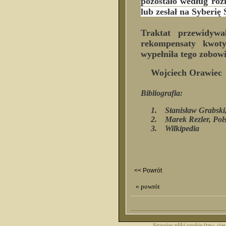
pozostało według róż
lub zesłał na Syberi
Traktat przewidywa
rekompensaty kwoty 3
wypełniła tego zobowi
Wojciech Orawiec
Bibliografia:
1. Stanisław Grabski, 
2. Marek Rezler, Polsk
3. Wilkipedia
<< Powrót
« powrót
Stosując pliki cookie (tzw. ci