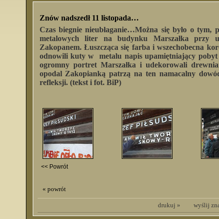
Znów nadszedł 11 listopada…
Czas biegnie nieubłaganie…Można się było o tym, p
metalowych liter na budynku Marszałka przy u
Zakopanem. Łuszcząca się farba i wszechobecna kor
odnowili kuty w metalu napis upamiętniający pobyt
ogromny portret Marszałka i udekorowali drewnia
opodal Zakopianką patrzą na ten namacalny dowód h
refleksji. (tekst i fot. BiP)
<< Powrót
« powrót
drukuj »
wyślij z