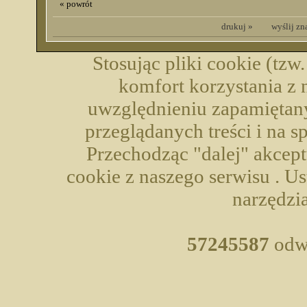
« powrót
drukuj »
wyślij z
Stosując pliki cookie (tzw
komfort korzystania z 
uwzględnieniu zapamiętany
przeglądanych treści i na 
Przechodząc "dalej" akcep
cookie z naszego serwisu . U
narzędzia
57245587
odwi