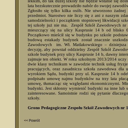
lekkim, do tak dużej szkoły nie będzie wstanie się dos
lata bezskutecznie prowadziło nabór do swojej zawodów
Zgłosiło się tylko kilka osób. Nie utworzono żadnej 
przedmiot. Starostwo nie liczy się z ani z naszym zd
samodzielności i początkiem stopniowej likwidacji sz
tej szkoły już nie ma. Zespół Szkół Zawodowych nr 
mieszczący się na ulicy Kasprusie 14 b od blisko 
Początkowo mieścił się w budynku po szkole podstaw
budową estakady budynek został znacznie uszkodz
Zawodowych im. Wł. Matlakowskiego – dzisiejsza
decyzję, aby powstał oddzielny Zespół Szkół Zawodo
szkole budynek przy ulicy Kasprusie 14 b, dawny inter
zajmuje ten obiekt. W roku szkolnym 2013/2014 uczy 
dwie klasy technikum w zawodzie technik usług fryzjer
pracujących, oraz zasadnicza szkoła zawodowa dla
wyrokiem Sądu, budynki przy ul. Kasprusie 14 b odebr
podpisało umowę najmu budynków na trzy lata płacąc
umowę, tłumacząc się względami ekonomicznymi. Mimo
budynki. Jest skłonny wymienić budynki na inne lub s
zainteresowane. Samoistnie rodzi się pytanie dlaczeg
szkoły.
Grono Pedagogiczne Zespołu Szkół Zawodowych nr 1
<< Powrót