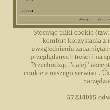
« powrót
drukuj »
wyślij z
Stosując pliki cookie (tzw
komfort korzystania z 
uwzględnieniu zapamiętany
przeglądanych treści i na 
Przechodząc "dalej" akcep
cookie z naszego serwisu . U
narzędzia
57234015
odwi