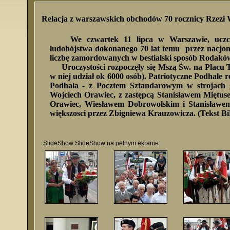
Relacja z warszawskich obchodów 70 rocznicy Rzezi 
We czwartek 11 lipca w Warszawie, uczcz
ludobójstwa dokonanego 70 lat temu przez nacjona
liczbę zamordowanych w bestialski sposób Rodaków, 
Uroczystości rozpoczęły się Mszą Św. na Placu Trz
w niej udział ok 6000 osób).
Patriotyczne Podhale r
Podhala - z Pocztem Sztandarowym w strojach g
Wojciech Orawiec, z zastępcą Stanisławem Miętu
Orawiec, Wiesławem Dobrowolskim i Stanisławe
większosci przez Zbigniewa Krauzowicza. (Tekst BiP
SlideShow
SlideShow na pełnym ekranie