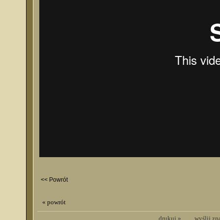
<< Powrót
« powrót
drukuj »
wyślij z