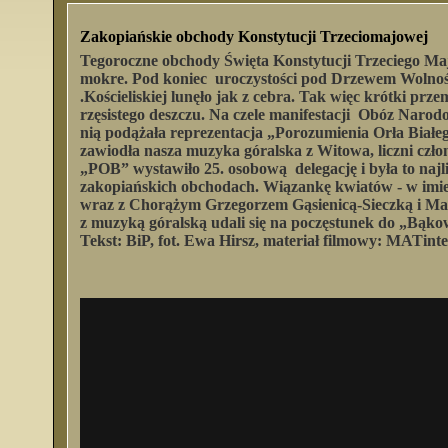
Zakopiańskie obchody Konstytucji Trzeciomajowej
Tegoroczne obchody Święta Konstytucji Trzeciego M
mokre. Pod koniec uroczystości pod Drzewem Wolnośc
.Kościeliskiej lunęło jak z cebra. Tak więc krótki prz
rzęsistego deszczu. Na czele manifestacji Obóz Narod
nią podążała reprezentacja „Porozumienia Orła Biał
zawiodła nasza muzyka góralska z Witowa, liczni czł
„POB” wystawiło 25. osobową delegację i była to najl
zakopiańskich obchodach. Wiązankę kwiatów - w imie
wraz z Chorążym Grzegorzem Gąsienicą-Sieczką i Mari
z muzyką góralską udali się na poczęstunek do „Bąko
Tekst: BiP, fot. Ewa Hirsz, materiał filmowy: MATinte