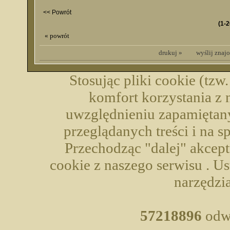
<< Powrót
(1-2
« powrót
drukuj »
wyślij zna
Stosując pliki cookie (tzw
komfort korzystania z 
uwzględnieniu zapamiętany
przeglądanych treści i na 
Przechodząc "dalej" akcep
cookie z naszego serwisu . U
narzędzia
57218896
odwi