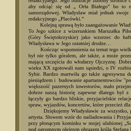
redakcyjnego. Jego ilustracje zdobiły stronice
aby odciąć się od „ Orła Białego” bo to n
samorządowej. Władysław miał jednak swoje z
redakcyjnego „Placówki.”
Kolejną sprawą było zaangażowanie Władysł
To Jego szkice z wizerunkiem Marszałka Pił
(Góry Świętokrzyskie) jako wzorzec do haf
Władysława w Jego ostatniej drodze…
Kończąc wspomnienia na temat tego wielkieg
był nie tylko góralem, ale także, a może prz
mającą szczęścia do włodarzy Ojczyznę. Dobr
wieku XX zgotowali nam sąsiedzi, o IV rozbi
Sybir. Bardzo martwiła go także agresywna 
pieniądzem i budowanie apartamentowców "po tr
większość pazernych inwestorów, mało przejm
dobrze naszą historię zapewne dlatego był z
łączyły go bardzo bliskie, przyjacielskie rel
spraw, wyjazdów, koncertów, które przecież dla
Dziękujemy Władysławie za wszystko, pozost
artysta. Słowem wzór do naśladowania i Przyja
przy płonącym kominku w mojej ulubionej „Sa
pod ogromnym olejnym obrazem króla Stefana 