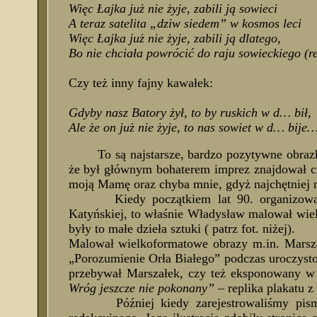
Więc Łajka już nie żyje, zabili ją sowieci
A teraz satelita „dziw siedem” w kosmos leci
Więc Łajka już nie żyje, zabili ją dlatego,
Bo nie chciała powrócić do raju sowieckiego (re
Czy też inny fajny kawałek:
Gdyby nasz Batory żył, to by ruskich w d… bił,
Ale że on już nie żyje, to nas sowiet w d… bije
To są najstarsze, bardzo pozytywne obrazki 
że był głównym bohaterem imprez znajdował cz
moją Mamę oraz chyba mnie, gdyż najchętniej n
Kiedy początkiem lat 90. organizowaliśm
Katyńskiej, to właśnie Władysław malował wie
były to małe dzieła sztuki ( patrz fot. niżej).
Malował wielkoformatowe obrazy m.in. Marsza
„Porozumienie Orła Białego” podczas uroczyst
przebywał Marszałek, czy też eksponowany w 
Wróg jeszcze nie pokonany”
– replika plakatu z
Później kiedy zarejestrowaliśmy pismo 