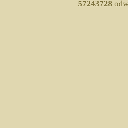
57243728
odwi