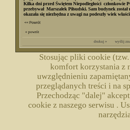
Kilka dni przed Świętem Niepodległości członkowie 
przebywał Marszałek Piłsudski. Sam budynek został
okazała się niezbędna z uwagi na podeszły wiek właści
<< Powrót
« powrót
drukuj »
wyślij z
Stosując pliki cookie (tzw
komfort korzystania z 
uwzględnieniu zapamiętany
przeglądanych treści i na 
Przechodząc "dalej" akcep
cookie z naszego serwisu . U
narzędzia