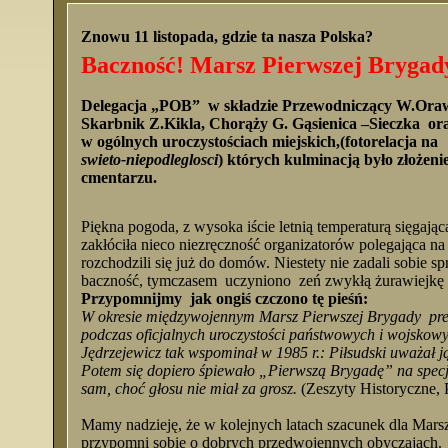
Znowu 11 listopada, gdzie ta nasza Polska?
Baczność! Marsz Pierwszej Brygady
Delegacja „POB” w składzie Przewodniczący W.Orawi
Skarbnik Z.Kikla, Chorąży G. Gąsienica –Sieczka ora
w ogólnych uroczystościach miejskich,(fotorelacja na 
swieto-niepodleglosci
) których kulminacją było złoże
cmentarzu.
Piękna pogoda, z wysoka iście letnią temperaturą sięgaj
zakłóciła nieco niezręczność organizatorów polegająca 
rozchodzili się już do domów. Niestety nie zadali sobie sp
baczność, tymczasem uczyniono zeń zwykłą żurawiejkę
Przypomnijmy jak ongiś czczono tę pieśń:
W okresie międzywojennym Marsz Pierwszej Brygady pr
podczas oficjalnych uroczystości państwowych i wojskowy
Jędrzejewicz tak wspominał w 1985 r.: Piłsudski uważał ją
Potem się dopiero śpiewało „Pierwszą Brygadę” na specjal
sam, choć głosu nie miał za grosz.
(Zeszyty Historyczne, P
Mamy nadzieję, że w kolejnych latach szacunek dla Mar
przypomni sobie o dobrych przedwojennych obyczajach.