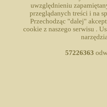
uwzględnieniu zapamiętany
przeglądanych treści i na 
Przechodząc "dalej" akcep
cookie z naszego serwisu . U
narzędzia
57226363
odwi