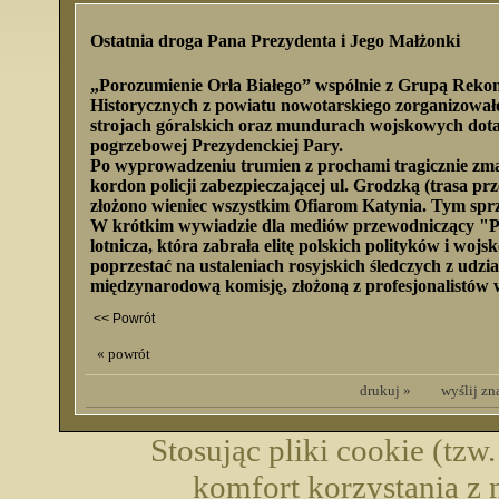
Ostatnia droga Pana Prezydenta i Jego Małżonki
„Porozumienie Orła Białego” wspólnie z Grupą Rekon
Historycznych z powiatu nowotarskiego zorganizował
strojach góralskich oraz mundurach wojskowych dotar
pogrzebowej Prezydenckiej Pary.
Po wyprowadzeniu trumien z prochami tragicznie zmar
kordon policji zabezpieczającej ul. Grodzką (trasa 
złożono wieniec wszystkim Ofiarom Katynia. Tym sprzed
W krótkim wywiadzie dla mediów przewodniczący "POB"
lotnicza, która zabrała elitę polskich polityków i wo
poprzestać na ustaleniach rosyjskich śledczych z udzi
międzynarodową komisję, złożoną z profesjonalistów 
<< Powrót
« powrót
drukuj »
wyślij z
Stosując pliki cookie (tzw
komfort korzystania z 