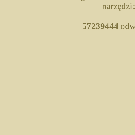
narzędzia
57239444
odwi