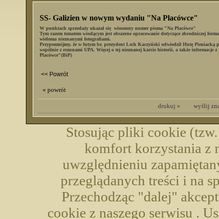
SS- Galizien w nowym wydaniu "Na Placówce"
W punktach sprzedaży ukazał się wiosenny numer pisma "Na Placówce"
Tym razem tematem wiodącym jest obszerne opracowanie dotyczące zbrodniczej forma
wieloma nieznanymi fotografiami.
Przypomnijmy, że w lutym br. prezydent Lech Kaczyński odwiedził Hutę Pieniack
wspólnie z rezunami UPA. Więcej o tej nieznanej karcie historii, a także informac
Placówce"(BiP)
<< Powrót
« powrót
drukuj »
wyślij z
Stosując pliki cookie (tzw
komfort korzystania z 
uwzględnieniu zapamiętany
przeglądanych treści i na 
Przechodząc "dalej" akcep
cookie z naszego serwisu . U