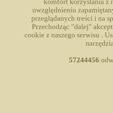
komfort korzystania z 
uwzględnieniu zapamiętany
przeglądanych treści i na 
Przechodząc "dalej" akcep
cookie z naszego serwisu . U
narzędzia
57244456
odwi