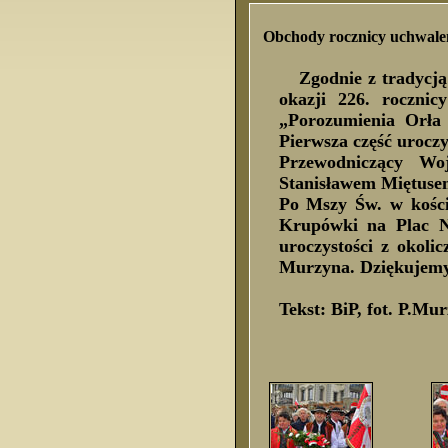
Obchody rocznicy uchwalen
Zgodnie z tradycją
okazji 226. roczni
„Porozumienia Orła 
Pierwsza część urocz
Przewodniczący Wo
Stanisławem Miętuse
Po Mszy Św. w kości
Krupówki na Plac N
uroczystości z okoli
Murzyna. Dziękujemy 
Tekst: BiP, fot. P.Mu