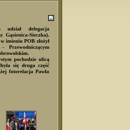
ch udział delegacja
 Gąsienica-Sieczka).
 w imieniu POB złożył
 - Przewodniczącym
obrowolskim.
stym pochodzie ulicą
yła się druga część
żej fotorelacja Pawła