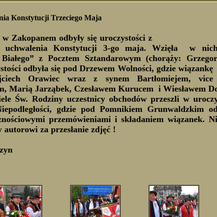
ia Konstytucji Trzeciego Maja
 w Zakopanem odbyły się uroczystości z
cy uchwalenia Konstytucji 3-go maja. Wzięła w ni
Białego” z Pocztem Sztandarowym (chorąży: Grzegorz
ystości odbyła się pod Drzewem Wolności, gdzie wiązankę
jciech Orawiec wraz z synem Bartłomiejem, vice
m, Marią Jarząbek, Czesławem Kurucem i Wiesławem D
ele Św. Rodziny uczestnicy obchodów przeszli w uroczy
iepodległości, gdzie pod Pomnikiem Grunwaldzkim odb
cznościowymi przemówieniami i składaniem wiązanek. Ni
autorowi za przesłanie zdjęć !
rzyn