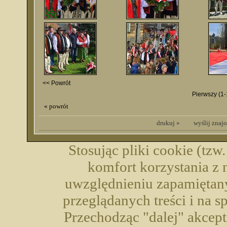
<< Powrót
Pierwszy
(1-
« powrót
drukuj »
wyślij zna
Stosując pliki cookie (tzw
komfort korzystania z 
uwzględnieniu zapamiętany
przeglądanych treści i na 
Przechodząc "dalej" akcep